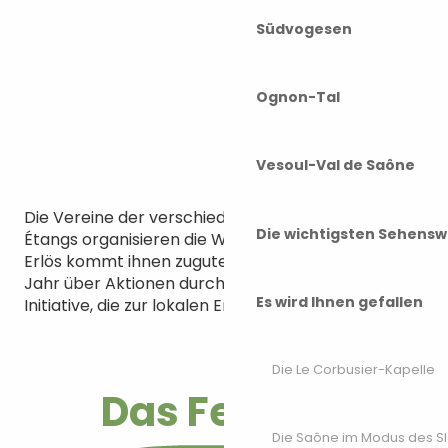
Südvogesen
Ognon-Tal
Vesoul-Val de Saône
Die Vereine der verschiedenen Dörfer in den 1000
Die wichtigsten Sehensw
Étangs organisieren die Wanderungen, und der
Erlös kommt ihnen zugute, sodass sie das ganze
Jahr über Aktionen durchführen können. Eine
Es wird Ihnen gefallen
Initiative, die zur lokalen Entwicklung beiträgt!
Die Le Corbusier-Kapelle
Das Festival
Die Saône im Modus des S