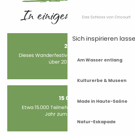
In einigen Zahlen
Das Schloss von Oricourt
Sich inspirieren lass
20
Dieses Wanderfestival gibt es bereits seit
Am Wasser entlang
über 20 Jahren!
Kulturerbe & Museen
15 000
Made in Haute-Saône
Etwa 15.000 Teilnehmer kommen jedes
Jahr zum Wandern
Natur-Eskapade