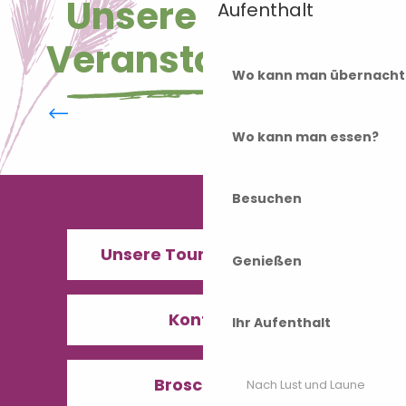
Unsere großen
Aufenthalt
Veranstaltungen
Wo kann man übernacht
Unsere Termine im Sommer
Wo kann man essen?
Besuchen
Unsere Tourismusbüros
Genießen
Kontakt
Ihr Aufenthalt
Broschüren
Nach Lust und Laune