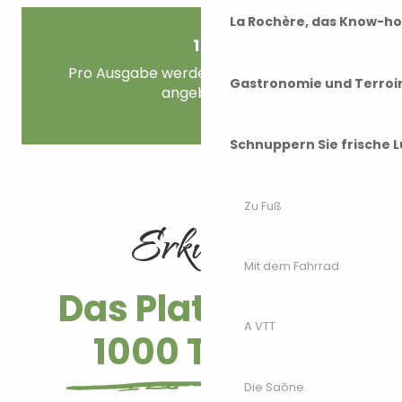
La Rochère, das Know-h
15
Pro Ausgabe werden etwa 15 Termine
Gastronomie und Terroi
angeboten
Schnuppern Sie frische L
Zu Fuß
Erkunden
Mit dem Fahrrad
Das Plateau der
A VTT
1000 Teiche
Die Saône