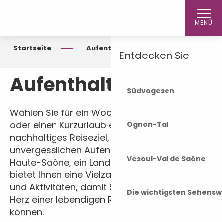
Aller
Startseite
au
MENÜ
contenu
principal
Startseite
Aufenthalt
Entdecken Sie
Aufenthalt
Südvogesen
Wählen Sie für ein Wochenende, Ihren Urlaub
oder einen Kurzurlaub ein naturnahes und
Ognon-Tal
nachhaltiges Reiseziel, das Ihnen einen
unvergesslichen Aufenthalt beschert! Die
Vesoul-Val de Saône
Haute-Saône, ein Land der Authentizität,
bietet Ihnen eine Vielzahl von Unterkünften
und Aktivitäten, damit Sie vollständig in das
Die wichtigsten Sehensw
Herz einer lebendigen Region eintauchen
können.