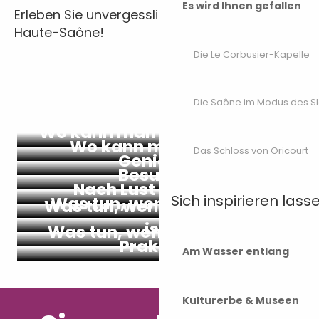
Es wird Ihnen gefallen
Erleben Sie unvergessliche Momente in der
Haute-Saône!
Die Le Corbusier-Kapelle
Die Saône im Modus des S
Wo kann man übernachten?
Wo kann man essen?
Das Schloss von Oricourt
Genießen
Besuchen
Nach Lust und Laune
Sich inspirieren lass
Was tun, wenn es regnet?
Was tun, wenn es sehr heiß
ist?
Was tun, wenn es schneit?
Praktisch
Am Wasser entlang
Kulturerbe & Museen