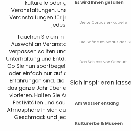
kulturelle oder gastronomische
Es wird Ihnen gefallen
Veranstaltungen, unser Gebiet ist voll von
Veranstaltungen für jeden Geschmack und
Die Le Corbusier-Kapelle
jedes Alter.
Tauchen Sie ein in den Trubel unserer
Die Saône im Modus des S
Auswahl an Veranstaltungen, die Sie nicht
verpassen sollten und die Ihnen Emotionen,
Unterhaltung und Entdeckungen versprechen.
Das Schloss von Oricourt
Ob Sie nun sportbegeistert sind, Musik lieben
oder einfach nur auf der Suche nach neuen
Erfahrungen sind, die Haute-Saône lädt Sie
Sich inspirieren lass
das ganze Jahr über ein, auszugehen und zu
vibrieren. Halten Sie Ausschau nach lokalen
Festivitäten und saugen Sie die herzliche
Am Wasser entlang
Atmosphäre in sich auf. Hier gibt es für jeden
Geschmack und jede Jahreszeit etwas!
Kulturerbe & Museen