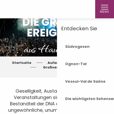
Aller
Startseite
au
MENÜ
contenu
DIE GROSSEN E
principal
Entdecken Sie
REIGNISSE
aus Haute-Saône
Südvogesen
Startseite
Aufenthalt
Besuchen
Ognon-Tal
Großveranstaltungen
Vesoul-Val de Saône
Geselligkeit, Austausch und festliche
Veranstaltungen sind ein wesentlicher
Die wichtigsten Sehensw
Bestandteil der DNA der Haute-Saône. Ob
ungewöhnliche, unumgängliche, sportliche,