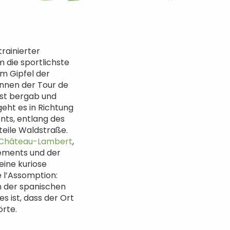
trainierter
m die sportlichste
om Gipfel der
ennen der Tour de
hst bergab und
eht es in Richtung
nts, entlang des
teile Waldstraße.
Château-Lambert
,
ements und der
eine kuriose
 l’Assomption:
en der spanischen
s ist, dass der Ort
örte.