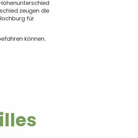
n Höhenunterschied
rschied zeugen die
 Hochburg für
 befahren können.
illes