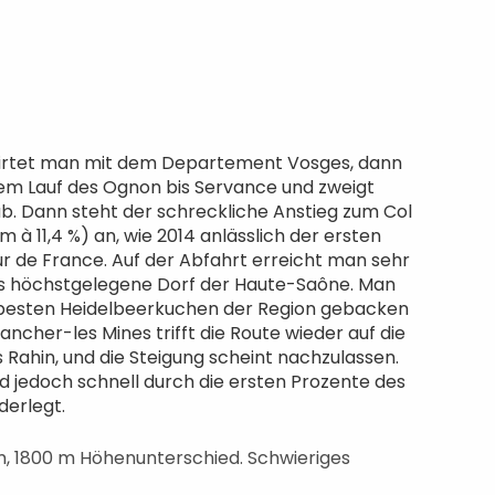
flirtet man mit dem Departement Vosges, dann
 dem Lauf des Ognon bis Servance und zweigt
ab. Dann steht der schreckliche Anstieg zum Col
 à 11,4 %) an, wie 2014 anlässlich der ersten
r de France. Auf der Abfahrt erreicht man sehr
das höchstgelegene Dorf der Haute-Saône. Man
e besten Heidelbeerkuchen der Region gebacken
ancher-les Mines trifft die Route wieder auf die
s Rahin, und die Steigung scheint nachzulassen.
rd jedoch schnell durch die ersten Prozente des
derlegt.
km, 1800 m Höhenunterschied. Schwieriges