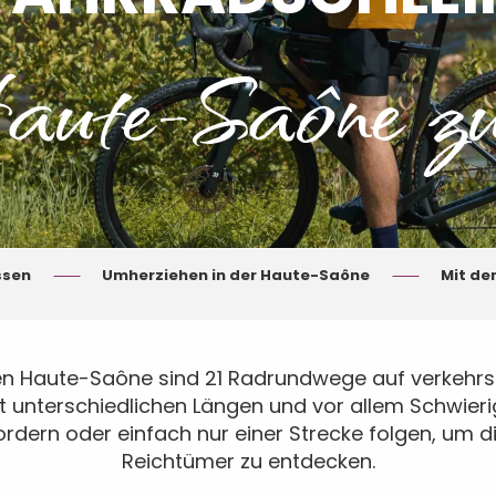
aute-Saône zu
ssen
Umherziehen in der Haute-Saône
Mit de
en Haute-Saône sind 21 Radrundwege auf verkehr
it unterschiedlichen Längen und vor allem Schwier
ordern oder einfach nur einer Strecke folgen, um 
Reichtümer zu entdecken.