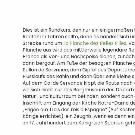
Dies ist ein Rundkurs, den nur ein einigermaßen 
Radfahrer fahren sollte, denn es handelt sich u
Strecke rund um
La Planche des Belles Filles
. V
Planche aus wird das mittlerweile legendäre R
France als Vor- und Nachspeise dienen, zunäc
dann bergauf. Am Fuße der besagten Planche g
Ballon de Servance, dem Gipfel des Departeme
Flusslaufs des Rahin und dann über eine kleine s
Auf dem Col de Servance kippt die Route nach
wo sich nicht nur das Bergmuseum des Depart
Natur- und Kulturraum befinden, sondern auch 
Inschrift am Eingang der Kirche Notre-Dame de
„Erigée aux frais des rois d’Espagne“ (Auf Kost
Könige errichtet), ein Zeugnis, wenn es denn eine
im 17. Jahrhundert zum Königreich Spanien geh