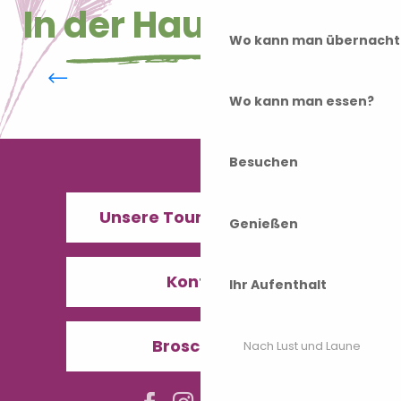
In der Haute-Saône
Wo kann man übernacht
Parc de la Cude
Wo kann man essen?
Besuchen
Unsere Tourismusbüros
Genießen
Kontakt
Ihr Aufenthalt
Broschüren
Nach Lust und Laune