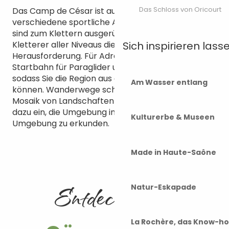
Das Schloss von Oricourt
Das Camp de César ist auch ein beliebter Ort für
verschiedene sportliche Aktivitäten. Die Klippen
sind zum Klettern ausgerüstet und bieten für
Sich inspirieren lass
Kletterer aller Niveaus die richtige
Herausforderung. Für Adrenalinjunkies gibt es eine
Startbahn für Paraglider und Drachenflieger,
sodass Sie die Region aus der Luft bewundern
Am Wasser entlang
können. Wanderwege schlängeln sich durch ein
Mosaik von Landschaften und laden Wanderer
dazu ein, die Umgebung in einer friedlichen
Kulturerbe & Museen
Umgebung zu erkunden.
Made in Haute-Saône
Entdecken Sie
Natur-Eskapade
La Rochère, das Know-h