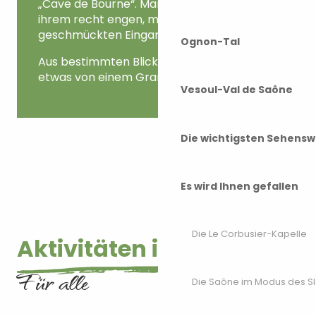
„Cave de Bourne“. Man erkennt sie an
ihrem recht engen, mit Efeu
geschmückten Eingang.
Ognon-Tal
Aus bestimmten Blickwinkeln hat der Ort
etwas von einem Grand Canyon…
Vesoul-Val de Saône
Die wichtigsten Sehensw
Es wird Ihnen gefallen
Die Le Corbusier-Kapelle
Aktivitäten im Freien
Für alle
Die Saône im Modus des S