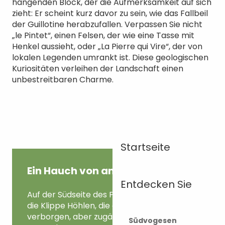
hängenden Block, der die Aufmerksamkeit auf sich
zieht: Er scheint kurz davor zu sein, wie das Fallbeil
der Guillotine herabzufallen. Verpassen Sie nicht
„le Pintet“, einen Felsen, der wie eine Tasse mit
Henkel aussieht, oder „La Pierre qui Vire“, der von
lokalen Legenden umrankt ist. Diese geologischen
Kuriositäten verleihen der Landschaft einen
unbestreitbaren Charme.
Startseite
Ein Hauch von anderswo
Entdecken Sie
Auf der Südseite des Plateaus beherbergt
die Klippe Höhlen, die gut im Grün
verborgen, aber zugänglich sind, wie die
Südvogesen