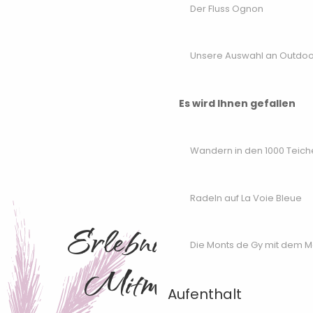
Der Fluss Ognon
Unsere Auswahl an Outdoor
Es wird Ihnen gefallen
Wandern in den 1000 Teich
Radeln auf La Voie Bleue
Erlebnisse zum
Die Monts de Gy mit dem 
Mitmachen
Aufenthalt