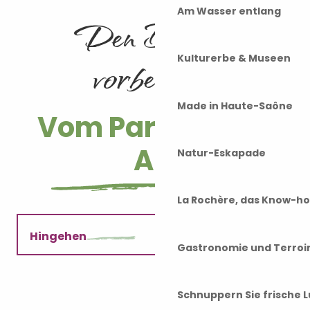
Am Wasser entlang
Den Besuch
vorbereiten
Kulturerbe & Museen
Made in Haute-Saône
Vom Parcours Ile
Art
Natur-Eskapade
La Rochère, das Know-h
Hingehen
Gastronomie und Terroi
Praktische Infos
Schnuppern Sie frische L