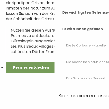
einzigartigen Ort, an dem zeitgenössische Kunst
inmitten der Natur zum Ausdruck kommt, und
Die wichtigsten Sehensw
lassen Sie sich von der Kreativität der Künstler und
der Schönheit des Ortes überraschen.
Es wird Ihnen gefallen
Nutzen Sie diesen Ausflug, um die Stadt
Pesmes zu entdecken, die mit drei
Gütesiegeln ausgezeichnet wurde, darunter
Die Le Corbusier-Kapelle
Les Plus Beaux Villages de France (Die
schönsten Dörfer Frankreichs).
Die Saône im Modus des S
Pesmes entdecken
Das Schloss von Oricourt
Sich inspirieren lass