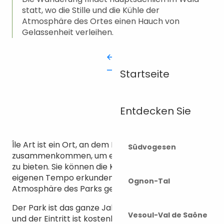
statt, wo die Stille und die Kühle der
Atmosphäre des Ortes einen Hauch von
Gelassenheit verleihen.
Startseite
Entdecken Sie
Île Art ist ein Ort, an dem Kunst und Natur
Südvogesen
zusammenkommen, um einen originellen Ausflug
zu bieten. Sie können die Kunstwerke in Ihrem
eigenen Tempo erkunden und die friedliche
Ognon-Tal
Atmosphäre des Parks genießen.
Der Park ist das ganze Jahr über frei zugänglich
Vesoul-Val de Saône
und der Eintritt ist kostenlos. Entdecken Sie diesen