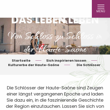
Aller
au
MENÜ
contenu
DAS LEBEN LEBEN
principal
Von Schloss zu Schloss in
der Haute-Saône
Startseite
Sich inspirieren lassen
Kulturerbe der Haute-Saône
Die Schlösser
Die Schlösser der Haute-Saône sind Zeugen
einer längst vergangenen Epoche und laden
Sie dazu ein, in die faszinierende Geschichte
der Region einzutauchen. Lassen Sie sich von