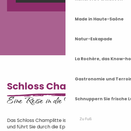
Made in Haute-Saône
Natur-Eskapade
La Rochère, das Know-h
Schloss Champlitte
Gastronomie und Terroi
Schloss Champlitte
Eine Reise in die Vergangenheit
Schnuppern Sie frische L
Zu Fuß
Das Schloss Champlitte ist eine echte Zeitkapsel
und führt Sie durch die Epochen von der