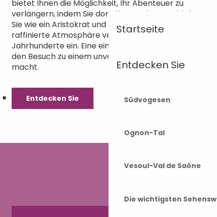
bietet Ihnen die Möglichkeit, Ihr Abenteuer zu
verlängern, indem Sie dort übernachten. Schlafen
Sie wie ein Aristokrat und tauchen Sie in die
Startseite
raffinierte Atmosphäre vergangener
Jahrhunderte ein. Eine einzigartige Erfahrung, die
den Besuch zu einem unvergesslichen Aufenthalt
Entdecken Sie
macht.
Entdecken Sie
Südvogesen
Ognon-Tal
Vesoul-Val de Saône
Die wichtigsten Sehensw