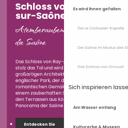
Schloss von Ray-
Es wird Ihnen gefallen
sur-Saône
Atemberaubender Blick auf
Die Le Corbusier-Kapelle
die Saône
Die Saône im Modus des S
Das Schloss von Ray-sur-Saône überragt
Das Schloss von Oricourt
stolz das Tal und wird Sie mit seiner
großartigen Architektur blenden. Sein
englischer Park, der den schönsten
Sich inspirieren lass
romantischen Gemälden würdig ist, lädt zu
einem zauberhaften Spaziergang ein. Von
den Terrassen aus können Sie das
Panorama der Saône bewundern.
Am Wasser entlang
Entdecken Sie
Kulturerbe & Museen