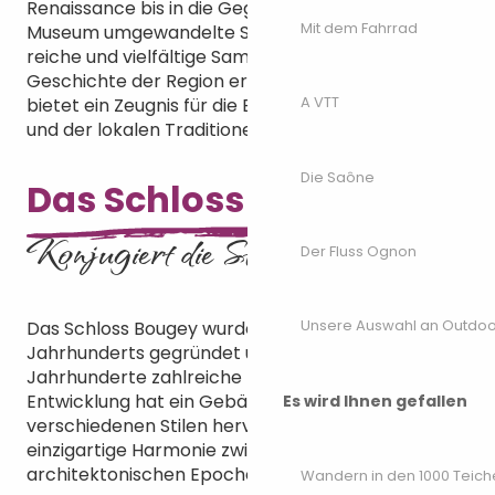
Renaissance bis in die Gegenwart. Das in ein
Mit dem Fahrrad
Museum umgewandelte Schloss beherbergt
reiche und vielfältige Sammlungen, die die
Geschichte der Region erzählen. Jeder Raum
A VTT
bietet ein Zeugnis für die Entwicklung der Kunst
und der lokalen Traditionen.
Die Saône
Das Schloss von Bougey
Konjugiert die Stile
Der Fluss Ognon
Unsere Auswahl an Outdoor
Das Schloss Bougey wurde Anfang des 14.
Jahrhunderts gegründet und hat im Laufe der
Jahrhunderte zahlreiche Umbauten erlebt. Diese
Entwicklung hat ein Gebäude mit vielen
Es wird Ihnen gefallen
verschiedenen Stilen hervorgebracht, das eine
einzigartige Harmonie zwischen verschiedenen
architektonischen Epochen schafft.
Wandern in den 1000 Teich