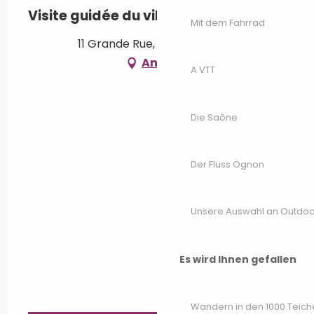
Visite guidée du village de Pesmes
Mit dem Fahrrad
11 Grande Rue, 70140 Pesmes
Anfahrt
A VTT
Die Saône
Der Fluss Ognon
Unsere Auswahl an Outdoor
Es wird Ihnen gefallen
Wandern in den 1000 Teich