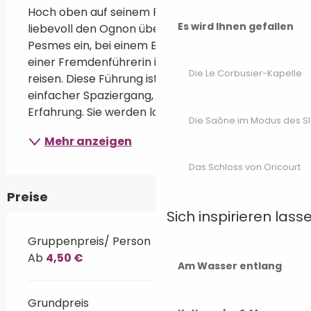
Hoch oben auf seinem Felsvorsprung, der 
Es wird Ihnen gefallen
liebevoll den Ognon überragt, lädt Sie das Dorf 
Pesmes ein, bei einem Besuch in Begleitung 
einer Fremdenführerin in die Vergangenheit zu 
Die Le Corbusier-Kapelle
reisen. Diese Führung ist viel mehr als ein 
einfacher Spaziergang, sie ist eine lebendige 
Erfahrung. Sie werden lokale...
Die Saône im Modus des S
Mehr anzeigen
Das Schloss von Oricourt
Preise
Sich inspirieren lass
Gruppenpreis/ Person
Ab
4,50 €
Am Wasser entlang
Grundpreis