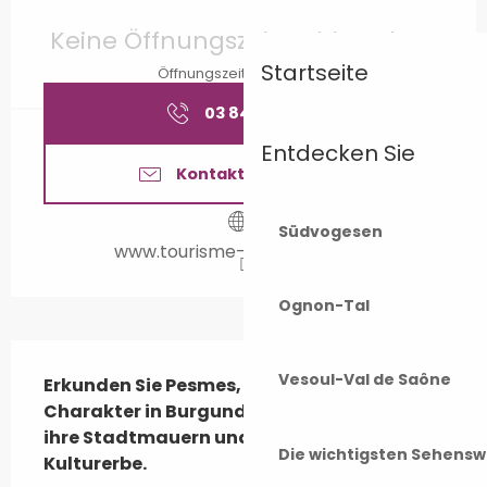
Öffnungszeiten & Kontaktdaten
Keine Öffnungszeiten hinterlegt
Startseite
Öffnungszeiten ansehen
03 84 65 18
▒▒
Entdecken Sie
Kontaktieren Sie uns
Südvogesen
www.tourisme-valdegray.com
Ognon-Tal
Beschreibung
Vesoul-Val de Saône
Erkunden Sie Pesmes, eine Stadt mit 
Charakter in Burgund Franche-Comté, 
ihre Stadtmauern und ihr reiches 
Die wichtigsten Sehensw
Kulturerbe.