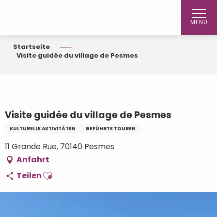
Aller
au
MENÜ
contenu
principal
Startseite
Visite guidée du village de Pesmes
Visite guidée du village de Pesmes
KULTURELLE AKTIVITÄTEN
GEFÜHRTE TOUREN
11 Grande Rue, 70140 Pesmes
Anfahrt
Ajouter aux favoris
Teilen