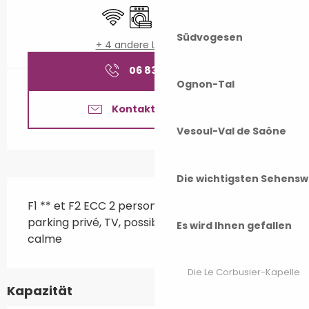
Wi-Fi
Waschmaschine
Fernsehen
Tiere erlaubt
Südvogesen
+ 4 andere Leistung(en)
06 83 24 46
▒▒
Ognon-Tal
Kontaktieren Sie uns
Vesoul-Val de Saône
Die wichtigsten Sehensw
Beschreibung
F1 ** et F2 ECC 2 personnes, Terrasse, jardin, 
parking privé, TV, possibilité garage, quartier 
Es wird Ihnen gefallen
calme
Die Le Corbusier-Kapelle
Kapazität