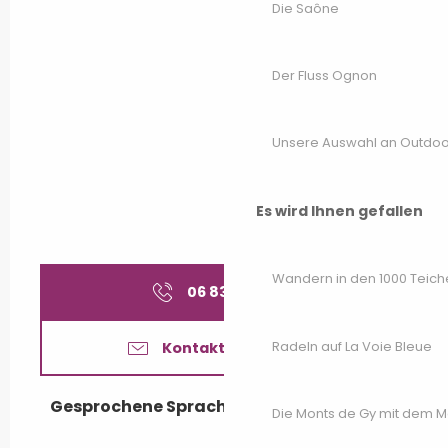
Die Saône
Der Fluss Ognon
Unsere Auswahl an Outdoor
Es wird Ihnen gefallen
Wandern in den 1000 Teich
06 83 24 46
▒▒
Radeln auf La Voie Bleue
Kontaktieren Sie uns
Gesprochene Sprachen
Gesprochene Sprachen
Die Monts de Gy mit dem 