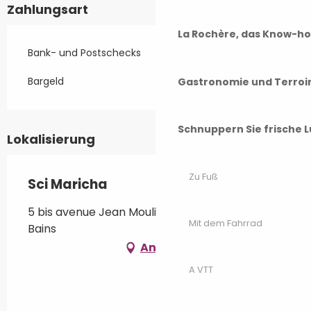
Zahlungsart
La Rochère, das Know-h
Bank- und Postschecks
Bargeld
Gastronomie und Terroi
Schnuppern Sie frische L
Lokalisierung
Zu Fuß
Sci Maricha
5 bis avenue Jean Moulin, 70300 Luxeuil-les-
Mit dem Fahrrad
Bains
Anfahrt
A VTT