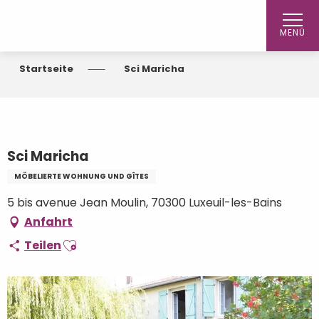
Aller
au
MENÜ
contenu
principal
Startseite
Sci Maricha
Sci Maricha
MÖBELIERTE WOHNUNG UND GÎTES
5 bis avenue Jean Moulin, 70300 Luxeuil-les-Bains
Anfahrt
Ajouter aux favoris
Teilen