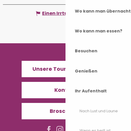
Wo kann man übernacht
Einen Irrtum angeben
Wo kann man essen?
Besuchen
Unsere Tourismusbüros
Genießen
Kontakt
Ihr Aufenthalt
Broschüren
Nach Lust und Laune
Wenn es heiß ist