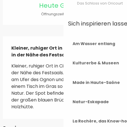
Das Schloss von Oricourt
Heute Geöffnet
Öffnungszeiten ansehen
Sich inspirieren lass
Beschreibung
Am Wasser entlang
Kleiner, ruhiger Ort in Cirey-les-Bellevaux, 
in der Nähe des Festsaals.
Kulturerbe & Museen
Kleiner, ruhiger Ort in Cirey-les-Bellevaux, in 
der Nähe des Festsaals. Entspannen Sie sich 
am Ufer des Ognon und picknicken Sie an 
Made in Haute-Saône
einem Tisch im Gras so nah wie möglich an der 
Natur. Der Spot befindet sich nicht weit von 
der großen blauen Brücke hinter einer kleinen 
Natur-Eskapade
Holzhütte.
La Rochère, das Know-h