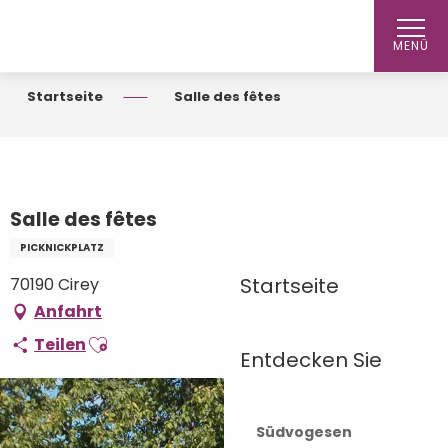
Aller
au
MENÜ
contenu
principal
Startseite
Salle des fêtes
Salle des fêtes
PICKNICKPLATZ
Startseite
70190 Cirey
Anfahrt
Ajouter aux favoris
Teilen
Entdecken Sie
Südvogesen