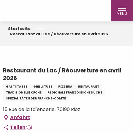
Aller
au
MENÜ
contenu
principal
Startseite
Restaurant du Lac / Réouverture en avril 2026
Restaurant du Lac / Réouverture en avril
2026
GASTSTÄTTE
GRILLSTUBE
PIZZERIA
RESTAURANT
TRADITIONELLE KÜCHE
REGIONALE FRANZÖSISCHE KÜCHE
SPEZIALITÄTEN DER FRANCHE-COMTÉ
15 Rue de la faïencerie, 70190 Rioz
Anfahrt
Ajouter aux favoris
Teilen