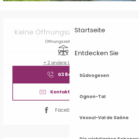
Öffnungszeiten & Kontaktdaten
Startseite
Keine Öffnungszeiten hinterlegt
Öffnungszeiten ansehen
Terrasse
Verkauf zum Mitnehmen
Entdecken Sie
+ 2 andere Leistung(en)
03 84 75 49
▒▒
Südvogesen
Kontaktieren Sie uns
Ognon-Tal
Facebook Seite
Vesoul-Val de Saône
Die wichtigsten Sehensw