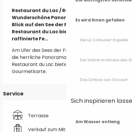
Beschreibung
Restaurant du Lac / Réou

Wunderschöne Panoramaterrasse mit 
Es wird Ihnen gefallen
Blick auf den See der Faïencerie. Das 
Restaurant du Lac bietet Ihnen eine 
raffinierte Fe...
Die Le Corbusier-Kapelle
Am Ufer des Sees der Faïencerie können Sie 
die herrliche Panoramaterrasse genießen. Das 
Die Saône im Modus des S
Restaurant du Lac bietet Ihnen eine raffinierte 
Gourmetkarte.
Das Schloss von Oricourt
Service
Sich inspirieren lass
Terrasse
Am Wasser entlang
Verkauf zum Mitnehmen