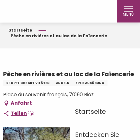
Aller
au
MENÜ
contenu
principal
Startseite
Pêche en rivières et au lac de la Faïencerie
Pêche en rivières et au lac de la Faïencerie
SPORTLICHE AKTIVITÄTEN
ANGELN
FREIE AUSÜBUNG
Place du souvenir français, 70190 Rioz
Anfahrt
Startseite
Ajouter aux favoris
Teilen
Entdecken Sie