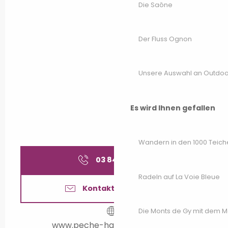
Die Saône
Der Fluss Ognon
Unsere Auswahl an Outdoor
Es wird Ihnen gefallen
Wandern in den 1000 Teich
03 84 91 84
▒▒
Radeln auf La Voie Bleue
Kontaktieren Sie uns
Die Monts de Gy mit dem 
www.peche-haute-saone.com