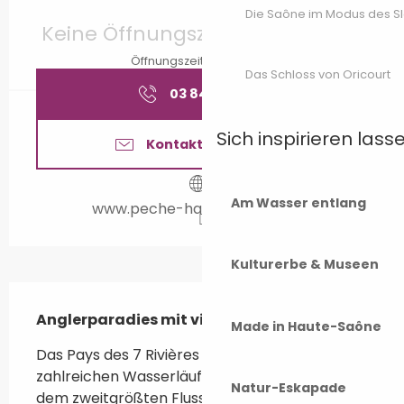
Öffnungszeiten & Kontaktdaten
Die Saône im Modus des S
Keine Öffnungszeiten hinterlegt
Öffnungszeiten ansehen
Das Schloss von Oricourt
03 84 91 84
▒▒
Sich inspirieren lass
Kontaktieren Sie uns
Am Wasser entlang
www.peche-haute-saone.com
Kulturerbe & Museen
Beschreibung
Anglerparadies mit vielen Wasserläufen
Made in Haute-Saône
Das Pays des 7 Rivières ist mit seinen 
zahlreichen Wasserläufen (u. a. dem Ognon, 
Natur-Eskapade
dem zweitgrößten Fluss des Departements) 