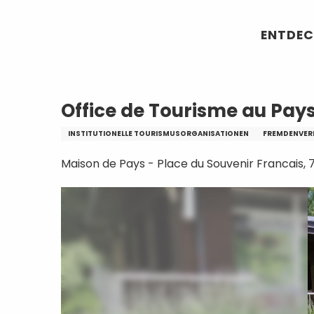
Aller
Startseite
Office de Tourisme au Pays d
au
ENTDEC
contenu
principal
Office de Tourisme au Pays 
INSTITUTIONELLE TOURISMUSORGANISATIONEN
FREMDENVER
Maison de Pays - Place du Souvenir Francais, 