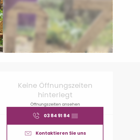
Öffnungszeiten & Konta
Keine Öffnungszeiten
hinterlegt
Öffnungszeiten ansehen
03 84 91 84
▒▒
Kontaktieren Sie uns