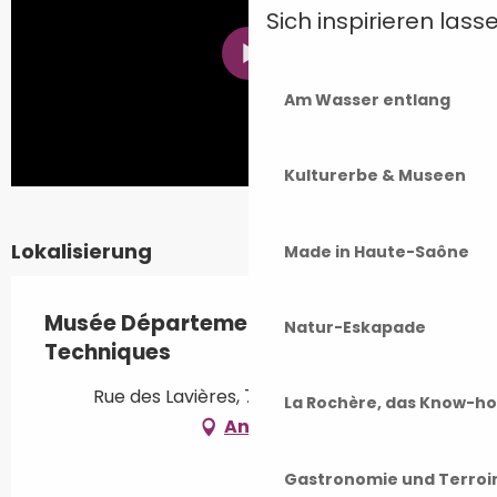
Sich inspirieren lass
Am Wasser entlang
Kulturerbe & Museen
Lokalisierung
Made in Haute-Saône
Musée Départemental Demard des
Natur-Eskapade
Techniques
Rue des Lavières, 70600 Champlitte
La Rochère, das Know-h
Anfahrt
Gastronomie und Terroi