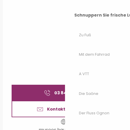
Schnuppern Sie frische L
Zu Fuß
Mit dem Fahrrad
A VTT
03 84 95 76
▒▒
Die Saône
Kontaktieren Sie uns
Der Fluss Ognon
musees.haute-saone.fr