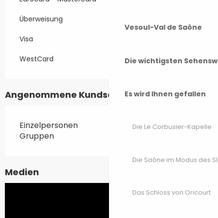
Überweisung
Vesoul-Val de Saône
Visa
WestCard
Die wichtigsten Sehensw
Angenommene Kundschaften
Es wird Ihnen gefallen
Einzelpersonen
Die Le Corbusier-Kapelle
Gruppen
Die Saône im Modus des S
Medien
Das Schloss von Oricourt