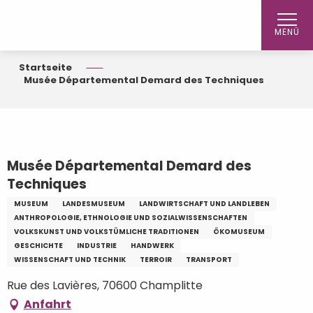
Aller
au
MENÜ
contenu
principal
Startseite
Musée Départemental Demard des Techniques
Musée Départemental Demard des
Techniques
MUSEUM
LANDESMUSEUM
LANDWIRTSCHAFT UND LANDLEBEN
ANTHROPOLOGIE, ETHNOLOGIE UND SOZIALWISSENSCHAFTEN
VOLKSKUNST UND VOLKSTÜMLICHE TRADITIONEN
ÖKOMUSEUM
GESCHICHTE
INDUSTRIE
HANDWERK
WISSENSCHAFT UND TECHNIK
TERROIR
TRANSPORT
Rue des Lavières, 70600 Champlitte
Anfahrt