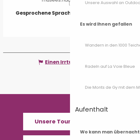
Unsere Auswahl an Outdoor
Gesprochene Sprachen
Gesprochene Sprachen
Es wird Ihnen gefallen
Wandern in den 1000 Teich
Einen Irrtum angeben
Radeln auf La Voie Bleue
Die Monts de Gy mit dem 
Aufenthalt
Unsere Tourismusbüros
Wo kann man übernacht