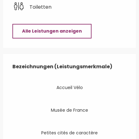
Toiletten
Alle Leistungen anzeigen
Leistungensmöglichkeiten
Bezeichnungen (Leistungsmerkmale)
Bezeichnungen (Leistungsmerkmale)
Accueil Vélo
Musée de France
Petites cités de caractère