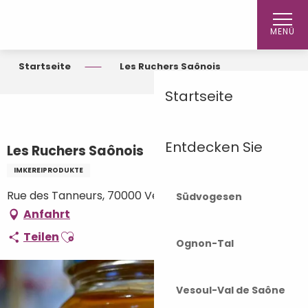
Aller
au
MENÜ
contenu
principal
Startseite
Les Ruchers Saônois
Startseite
Entdecken Sie
Les Ruchers Saônois
IMKEREIPRODUKTE
Rue des Tanneurs, 70000 Vesoul
Südvogesen
Anfahrt
Ajouter aux favoris
Teilen
Ognon-Tal
Vesoul-Val de Saône