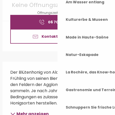
Am Wasser entlang
Keine Öffnungszeiten hinterlegt
Öffnungszeiten ansehen
Kulturerbe & Museen
06 70 78 38
▒▒
Kontaktieren Sie uns
Made in Haute-Saône
Natur-Eskapade
Beschreibung
Der Blütenhonig von Alain Roux wird jeden 
La Rochère, das Know-h
Frühling von seinen Bienen produziert, die auf 
den Feldern der Agglomeration Vesoul 
Gastronomie und Terroi
sammeln. Je nach Jahr und wenn die 
Bedingungen es zulassen, kann er auch andere 
Honigsorten herstellen.
Schnuppern Sie frische L
Mehr anzeigen