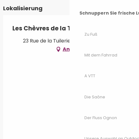
Lokalisierung
Schnuppern Sie frische L
Les Chèvres de la Tuilerie
Zu Fuß
23 Rue de la Tuilerie, 70200 Les Aynans
Anfahrt
Mit dem Fahrrad
A VTT
Die Saône
Der Fluss Ognon
Unsere Auswahl an Outdoor