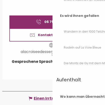
Es wird Ihnen gefallen
06 79 14 50
▒▒
Wandern in den 1000 Teich
Kontaktieren Sie uns
Radeln auf La Voie Bleue
alacroiseedessentiers.weebly.com
Gesprochene Sprachen
Gesprochene Sprachen
Die Monts de Gy mit dem 
Aufenthalt
Wo kann man übernacht
Einen Irrtum angeben