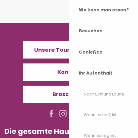
Wo kann man essen?
Besuchen
Unsere Tourismusbüros
Genießen
Kontakt
Ihr Aufenthalt
Broschüren
Nach Lust und Laune
Wenn es heiß ist
Die gesamte Haute-Saône in Ihrer
Wenn es regnet