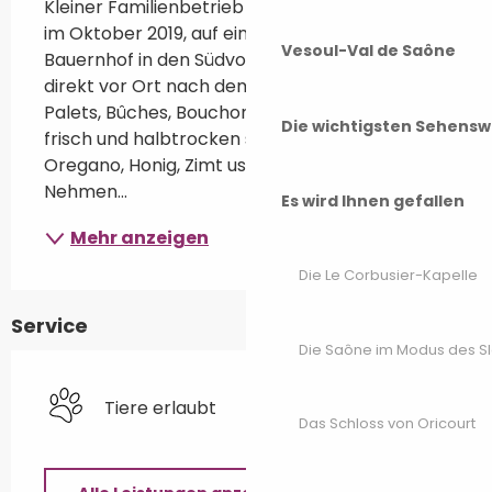
Kleiner Familienbetrieb mit Ziegen, gegründet 
im Oktober 2019, auf einem typischen 
Vesoul-Val de Saône
Bauernhof in den Südvogesen. Der Käse wird 
direkt vor Ort nach dem Melken zu Crotins, 
Palets, Bûches, Bouchons und Cheminées in 
Die wichtigsten Sehensw
frisch und halbtrocken sowie saisonal mit 
Oregano, Honig, Zimt usw. hergestellt. 
Nehmen...
Es wird Ihnen gefallen
Mehr anzeigen
Die Le Corbusier-Kapelle
Service
Die Saône im Modus des S
Tiere erlaubt
Das Schloss von Oricourt