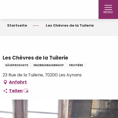
Aller
au
MENÜ
contenu
principal
Startseite
Les Chèvres de la Tuilerie
Les Chèvres de la Tuilerie
KÄSEPRODUKTE
ERLEBNISBAUERNHOF
FRUITIÈRE
23 Rue de la Tuilerie, 70200 Les Aynans
Anfahrt
Ajouter aux favoris
Teilen