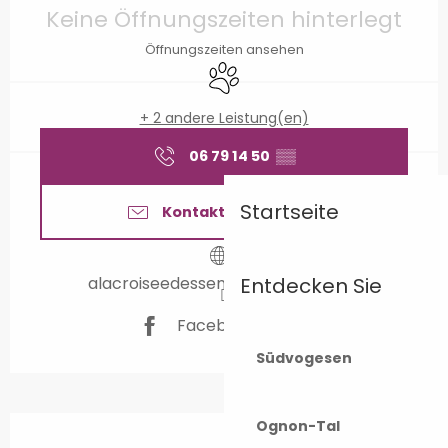
Keine Öffnungszeiten hinterlegt
Öffnungszeiten ansehen
Tiere erlaubt
+ 2 andere Leistung(en)
06 79 14 50
▒▒
Startseite
Kontaktieren Sie uns
alacroiseedessentiers.weebly.com
Entdecken Sie
Facebook Seite
Südvogesen
Beschreibung
Ognon-Tal