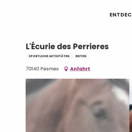
Aller
Startseite
L'Écurie des Perrieres
au
ENTDEC
contenu
principal
L'Écurie des Perrieres
SPORTLICHE AKTIVITÄTEN
REITEN
70140 Pesmes
Anfahrt