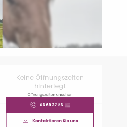
Öffnungszeiten & Konta
Keine Öffnungszeiten
hinterlegt
Öffnungszeiten ansehen
06 69 37 26
▒▒
Kontaktieren Sie uns