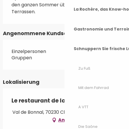
den ganzen Sommer über und schöne 
La Rochère, das Know-h
Terrassen.
Gastronomie und Terroi
Angenommene Kundschaften
Schnuppern Sie frische L
Einzelpersonen
Gruppen
Zu Fuß
Lokalisierung
Mit dem Fahrrad
Le restaurant de la Forge
A VTT
Val de Bonnal, 70230 Chassey-lès-Montbozon
Anfahrt
Die Saône