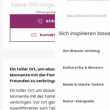
Keine Öffnungszeiten hinterlegt
Öffnungszeiten ansehen
Das Schloss von Oricourt
03 84 92 38
▒▒
Sich inspirieren lass
Kontaktieren Sie uns
Am Wasser entlang
Beschreibung
Kulturerbe & Museen
Ein toller Ort, um abzuschalten und schöne 
Momente mit der Familie oder mit 
Freunden zu verbringen.
Made in Haute-Saône
Ein toller Ort, um abzuschalten und schöne 
Momente mit der Familie oder mit Freunden zu 
Natur-Eskapade
verbringen. Vor Ort gibt es Snacks, eine Bar, 
Aperitifbretter zum Teilen, kleine Mahlzeiten 