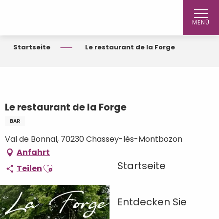
Aller
au
MENÜ
contenu
principal
Startseite
Le restaurant de la Forge
Le restaurant de la Forge
BAR
Val de Bonnal, 70230 Chassey-lès-Montbozon
Anfahrt
Startseite
Ajouter aux favoris
Teilen
Entdecken Sie