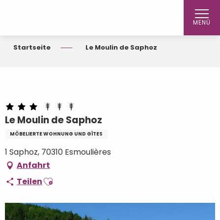
Aller
au
MENÜ
contenu
principal
Startseite
Le Moulin de Saphoz
Le Moulin de Saphoz
MÖBELIERTE WOHNUNG UND GÎTES
1 Saphoz, 70310 Esmoulières
Anfahrt
Ajouter aux favoris
Teilen