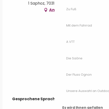
1 Saphoz, 70310 Esmoulières
Zu Fuß
Anfahrt
Mit dem Fahrrad
A VTT
Die Saône
Der Fluss Ognon
Unsere Auswahl an Outdoor
Gesprochene Sprachen
Gesprochene Sprachen
Es wird Ihnen gefallen