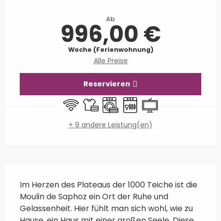
Öffnungszeiten & Kontaktdaten
Ab
996,00 €
Woche (Ferienwohnung)
Alle Preise
Reservieren
Wi-Fi
Bettwäsche und Laken
Waschmaschine
Geschirrspülmaschine
Fernsehen
+ 9 andere Leistung(en)
Beschreibung
Im Herzen des Plateaus der 1000 Teiche ist die 
Moulin de Saphoz ein Ort der Ruhe und 
Gelassenheit. Hier fühlt man sich wohl, wie zu 
Hause, ein Haus mit einer großen Seele. Diese 