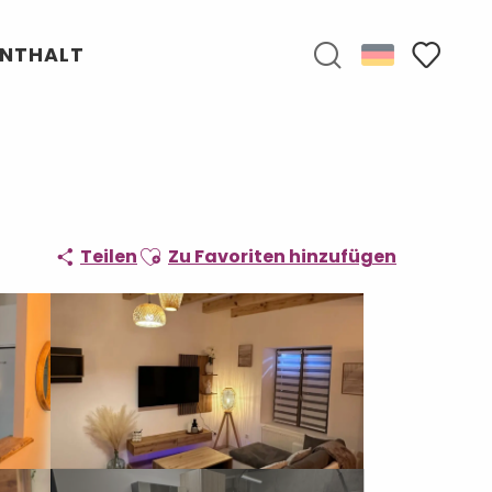
ENTHALT
Suche
Voir les f
Ajouter aux favoris
Teilen
Zu Favoriten hinzufügen