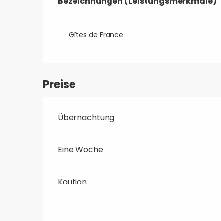
Bezeichnungen (Leistungsmerkmale)
Bezeichnungen (Leistungsmerkmale)
Gîtes de France
Preise
Übernachtung
Eine Woche
Kaution