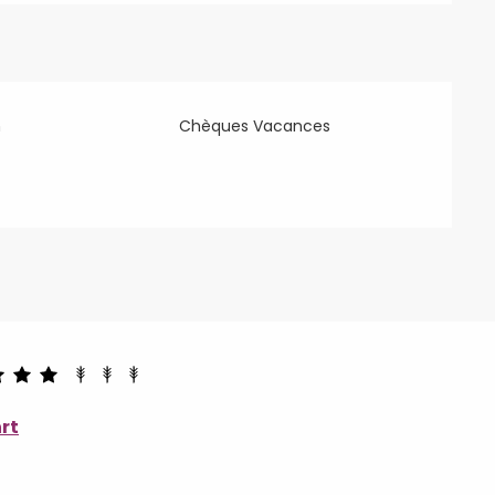
n
Chèques Vacances
rt