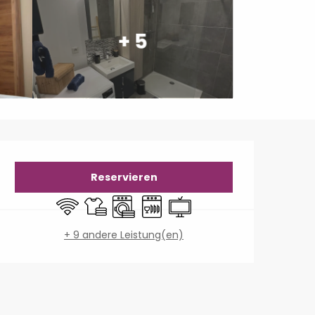
+ 5
Öffnungszeiten & Konta
Reservieren
Wi-Fi
Bettwäsche und Laken
Waschmaschine
Geschirrspülmaschine
Fernsehen
+ 9 andere Leistung(en)