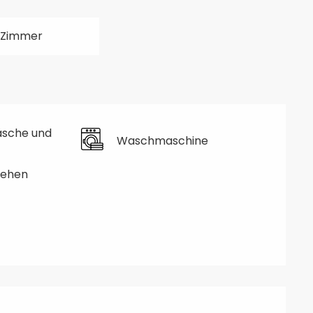
 Zimmer
äsche und
Waschmaschine
sehen
hkeiten