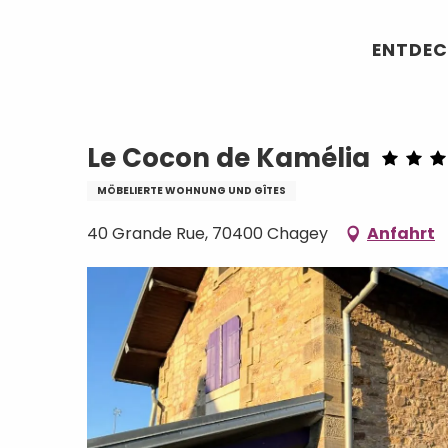
Aller
Startseite
Le Cocon de Kamélia
au
ENTDEC
contenu
principal
Le Cocon de Kamélia
MÖBELIERTE WOHNUNG UND GÎTES
40 Grande Rue, 70400 Chagey
Anfahrt