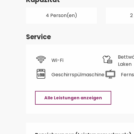
4 Person(en)
2
Service
Bettw
Wi-Fi
Laken
Geschirrspülmaschine
Fern
Alle Leistungen anzeigen
Leistungensmöglic