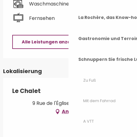
Waschmaschine
La Rochère, das Know-h
Fernsehen
Gastronomie und Terroi
Alle Leistungen anzeigen
Schnuppern Sie frische L
Lokalisierung
Zu Fuß
Le Chalet
Mit dem Fahrrad
9 Rue de l'Église, 70500 Barges
Anfahrt
A VTT