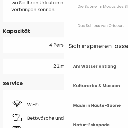
wo Sie Ihren Urlaub in ruhiger Umgebung 
Die Saône im Modus des S
verbringen können.
Das Schloss von Oricourt
Kapazität
4 Person(en)
Sich inspirieren lass
2 Zimmer
Am Wasser entlang
Service
Kulturerbe & Museen
Wi-Fi
Made in Haute-Saône
Bettwäsche und Laken
Natur-Eskapade