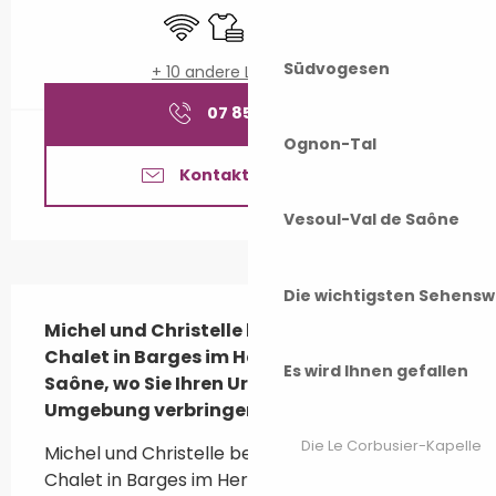
Wi-Fi
Bettwäsche und Laken
Waschmaschine
Fernsehen
Südvogesen
+ 10 andere Leistung(en)
07 85 85 34
▒▒
Ognon-Tal
Kontaktieren Sie uns
Vesoul-Val de Saône
Beschreibung
Die wichtigsten Sehensw
Michel und Christelle begrüßen Sie in ihrem 
Chalet in Barges im Herzen der Haute-
Es wird Ihnen gefallen
Saône, wo Sie Ihren Urlaub in ruhiger 
Umgebung verbringen können.
Die Le Corbusier-Kapelle
Michel und Christelle begrüßen Sie in ihrem 
Chalet in Barges im Herzen der Haute-Saône, 