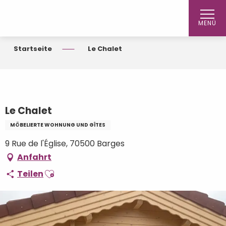
Aller
au
MENÜ
contenu
principal
Startseite
Le Chalet
Le Chalet
MÖBELIERTE WOHNUNG UND GÎTES
9 Rue de l'Église, 70500 Barges
Anfahrt
Ajouter aux favoris
Teilen