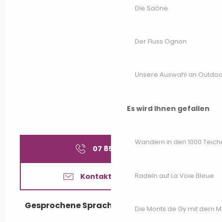
Die Saône
Der Fluss Ognon
Unsere Auswahl an Outdoor
Es wird Ihnen gefallen
Wandern in den 1000 Teich
07 85 85 34
▒▒
Radeln auf La Voie Bleue
Kontaktieren Sie uns
Gesprochene Sprachen
Gesprochene Sprachen
Die Monts de Gy mit dem 