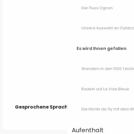
Der Fluss Ognon
Unsere Auswahl an Outdoor
Es wird Ihnen gefallen
Wandern in den 1000 Teich
Radeln auf La Voie Bleue
Gesprochene Sprachen
Gesprochene Sprachen
Die Monts de Gy mit dem 
Aufenthalt