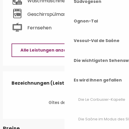
Waschmaschine
Südvogesen
Geschirrspülmaschine
Ognon-Tal
Fernsehen
Vesoul-Val de Saône
Alle Leistungen anzeigen
Die wichtigsten Sehensw
Leistungensmöglichkeiten
Es wird Ihnen gefallen
Bezeichnungen (Leistungsmerkmale)
Bezeichnungen (Leistungsmerkmale)
Die Le Corbusier-Kapelle
Gîtes de France
Die Saône im Modus des S
Preise