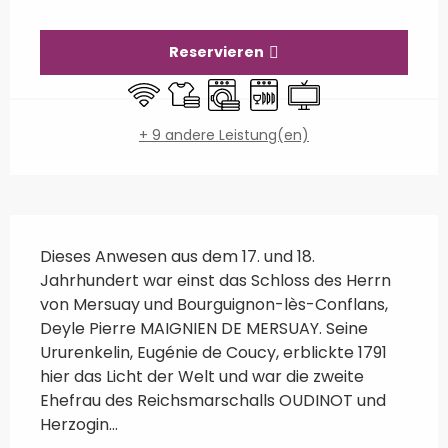
Öffnungszeiten & Kontaktdaten
Reservieren
Wi-Fi
Bettwäsche und Laken
Waschmaschine
Geschirrspülmaschine
Fernsehen
+ 9 andere Leistung(en)
Beschreibung
Dieses Anwesen aus dem 17. und 18. 
Jahrhundert war einst das Schloss des Herrn 
von Mersuay und Bourguignon-lès-Conflans, 
Deyle Pierre MAIGNIEN DE MERSUAY. Seine 
Ururenkelin, Eugénie de Coucy, erblickte 1791 
hier das Licht der Welt und war die zweite 
Ehefrau des Reichsmarschalls OUDINOT und 
Herzogin...