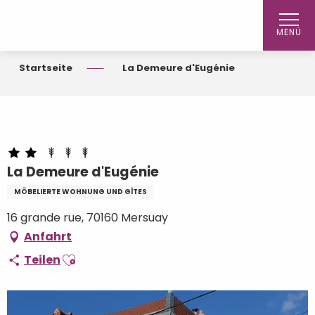
Aller
au
MENÜ
contenu
principal
Startseite
La Demeure d'Eugénie
La Demeure d'Eugénie
MÖBELIERTE WOHNUNG UND GÎTES
16 grande rue, 70160 Mersuay
Anfahrt
Ajouter aux favoris
Teilen