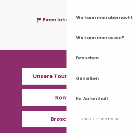
Wo kann man übernacht
Einen Irrtum angeben
Wo kann man essen?
Besuchen
Unsere Tourismusbüros
Genießen
Kontakt
Ihr Aufenthalt
Broschüren
Nach Lust und Laune