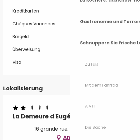
La Rochère, das Know-h
Kreditkarten
Gastronomie und Terroi
Chèques Vacances
Bargeld
Schnuppern Sie frische L
Überweisung
Visa
Zu Fuß
Mit dem Fahrrad
Lokalisierung
A VTT
La Demeure d'Eugénie
Die Saône
16 grande rue, 70160 Mersuay
Anfahrt