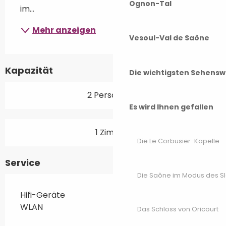
Ognon-Tal
im...
Mehr anzeigen
Vesoul-Val de Saône
Kapazität
Die wichtigsten Sehensw
2 Person(en)
Es wird Ihnen gefallen
1 Zimmer
Die Le Corbusier-Kapelle
Service
Die Saône im Modus des S
Hifi-Geräte
WLAN
Das Schloss von Oricourt