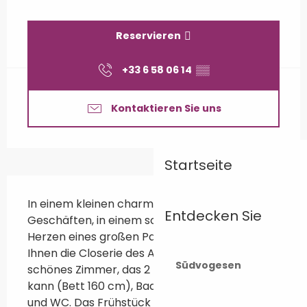
Öffnungszeiten & Kontaktdaten
Reservieren
+33 6 58 06 14
▒▒
Kontaktieren Sie uns
Startseite
Beschreibung
In einem kleinen charmanten Dorf mit 
Entdecken Sie
Geschäften, in einem schönen Herrenhaus im 
Herzen eines großen Parks mit Bäumen, bietet 
Ihnen die Closerie des Anges im 1. Stock ein 
Südvogesen
schönes Zimmer, das 2 Personen aufnehmen 
kann (Bett 160 cm), Badezimmer mit Dusche 
und WC. Das Frühstück wird im Erdgeschoss 