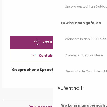
Unsere Auswahl an Outdoor
Es wird Ihnen gefallen
Wandern in den 1000 Teich
+33 6 58 06 14
▒▒
Radeln auf La Voie Bleue
Kontaktieren Sie uns
Gesprochene Sprachen
Gesprochene Sprachen
Die Monts de Gy mit dem 
Aufenthalt
Wo kann man übernacht