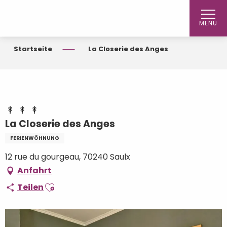
Aller
au
MENÜ
contenu
principal
Startseite
La Closerie des Anges
La Closerie des Anges
FERIENWÖHNUNG
12 rue du gourgeau, 70240 Saulx
Anfahrt
Ajouter aux favoris
Teilen