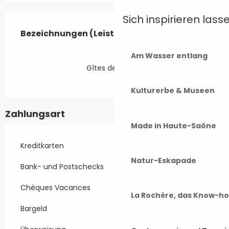
Sich inspirieren lass
Leistungensmöglichkeiten
Bezeichnungen (Leistungsmerkmale)
Bezeichnungen (Leistungsmerkmale)
Am Wasser entlang
Gîtes de France
Kulturerbe & Museen
Zahlungsart
Made in Haute-Saône
Kreditkarten
Natur-Eskapade
Bank- und Postschecks
Chèques Vacances
La Rochère, das Know-h
Bargeld