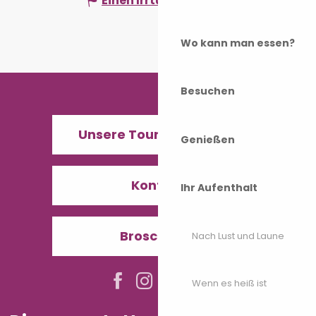
Einen Irrtum angeben
Wo kann man essen?
Besuchen
Unsere Tourismusbüros
Genießen
Kontakt
Ihr Aufenthalt
Broschüren
Nach Lust und Laune
Wenn es heiß ist