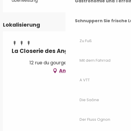
Überweisung
Gastronomie und Terroi
Schnuppern Sie frische L
Lokalisierung
Zu Fuß
La Closerie des Anges
Mit dem Fahrrad
12 rue du gourgeau, 70240 Saulx
Anfahrt
A VTT
Die Saône
Der Fluss Ognon