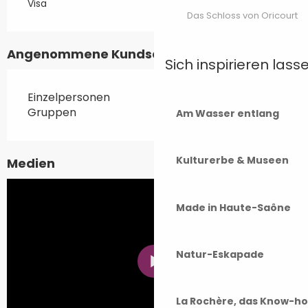
Visa
Das Schloss von Oricourt
Angenommene Kundschaften
Sich inspirieren lass
Einzelpersonen
Gruppen
Am Wasser entlang
Kulturerbe & Museen
Medien
Made in Haute-Saône
Natur-Eskapade
La Rochère, das Know-h