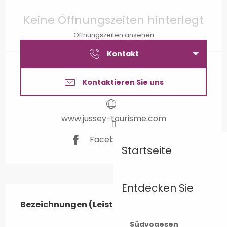
Öffnungszeiten & Kontaktdaten
Keine Öffnungszeiten hinterlegt
Öffnungszeiten ansehen
Kontakt
Kontaktieren Sie uns
www.jussey-tourisme.com
Facebook Seite
Startseite
Entdecken Sie
Leistungensmöglichkeiten
Bezeichnungen (Leistungsmerkmale)
Bezeichnungen (Leistungsmerkmale)
Südvogesen