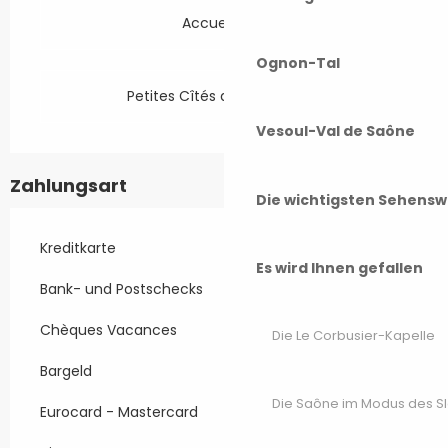
Accueil Vélo
Ognon-Tal
Petites Cîtés de Caractères
Vesoul-Val de Saône
Zahlungsart
Die wichtigsten Sehensw
Kreditkarte
Es wird Ihnen gefallen
Bank- und Postschecks
Chèques Vacances
Die Le Corbusier-Kapelle
Bargeld
Die Saône im Modus des S
Eurocard - Mastercard