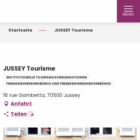
Aller
au
MENÜ
contenu
principal
Startseite
JUSSEY Tourisme
JUSSEY Tourisme
INSTITUTIONELLE TOURISMUSORGANISATIONEN
FREMDENVERKEHRSBÜROS UND FREMDENVERKEHRSVERBÄNDE
18 rue Gambetta, 70500 Jussey
Anfahrt
Ajouter aux favoris
Teilen