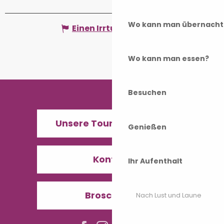
Wo kann man übernacht
Einen Irrtum angeben
Wo kann man essen?
Besuchen
Unsere Tourismusbüros
Genießen
Kontakt
Ihr Aufenthalt
Broschüren
Nach Lust und Laune