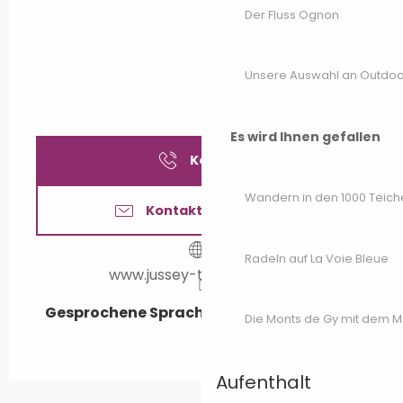
Der Fluss Ognon
Unsere Auswahl an Outdoor
Es wird Ihnen gefallen
Kontakt
Wandern in den 1000 Teich
Kontaktieren Sie uns
Radeln auf La Voie Bleue
www.jussey-tourisme.com
Gesprochene Sprachen
Gesprochene Sprachen
Die Monts de Gy mit dem 
Aufenthalt