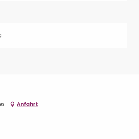
g
es
Anfahrt