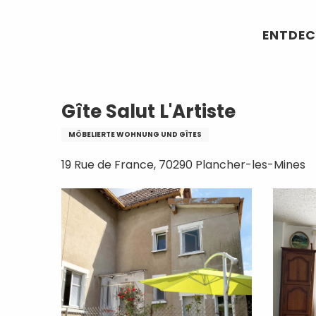
Aller
Startseite
Gîte Salut L'Artiste
au
ENTDEC
contenu
principal
Gîte Salut L'Artiste
MÖBELIERTE WOHNUNG UND GÎTES
19 Rue de France, 70290 Plancher-les-Mines