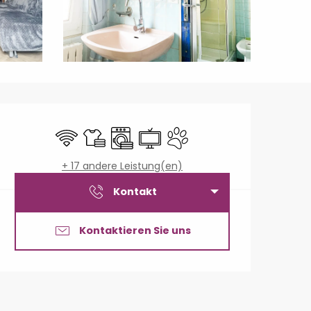
Öffnungszeiten & Konta
Wi-Fi
Bettwäsche und Laken
Waschmaschine
Fernsehen
Tiere erlaubt
+ 17 andere Leistung(en)
Kontakt
Kontaktieren Sie uns