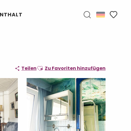
ENTHALT
Suche
Voir les f
Ajouter aux favoris
Teilen
Zu Favoriten hinzufügen