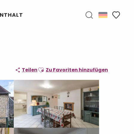
ENTHALT
Suche
Voir les f
Ajouter aux favoris
Teilen
Zu Favoriten hinzufügen