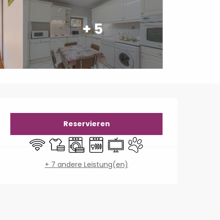
+ 5
Öffnungszeiten & Konta
Reservieren
Wi-Fi
Bettwäsche und Laken
Waschmaschine
Geschirrspülmaschine
Fernsehen
Tiere erlaubt
+ 7 andere Leistung(en)