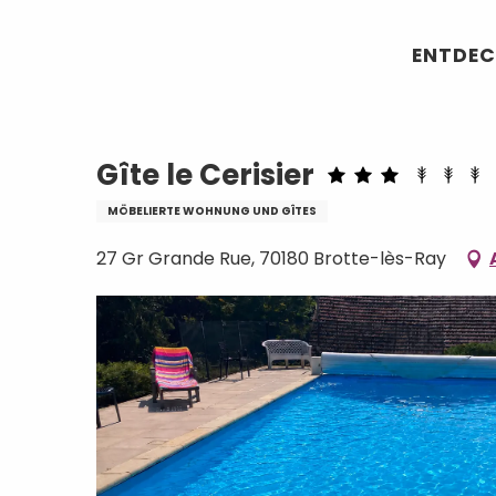
Aller
Startseite
Gîte le Cerisier
au
ENTDEC
contenu
principal
Gîte le Cerisier
MÖBELIERTE WOHNUNG UND GÎTES
27 Gr Grande Rue, 70180 Brotte-lès-Ray