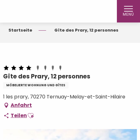
Aller
au
MENÜ
contenu
principal
Startseite
Gîte des Prary, 12 personnes
Gîte des Prary, 12 personnes
MÖBELIERTE WOHNUNG UND GÎTES
1 les prary, 70270 Ternuay-Melay-et-Saint-Hilaire
Anfahrt
Ajouter aux favoris
Teilen