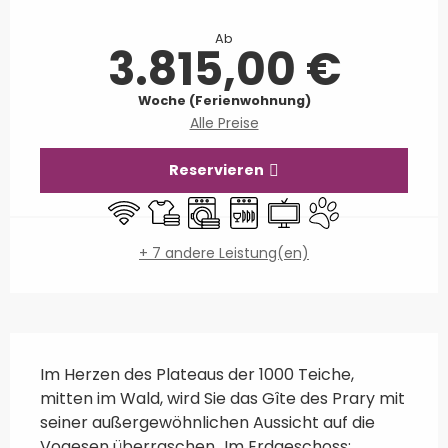
Öffnungszeiten & Kontaktdaten
Ab
3.815,00 €
Woche (Ferienwohnung)
Alle Preise
Reservieren
Wi-Fi
Bettwäsche und Laken
Waschmaschine
Geschirrspülmaschine
Fernsehen
Tiere erlaubt
+ 7 andere Leistung(en)
Beschreibung
Im Herzen des Plateaus der 1000 Teiche, 
mitten im Wald, wird Sie das Gîte des Prary mit 
seiner außergewöhnlichen Aussicht auf die 
Vogesen überraschen...Im Erdgeschoss: 