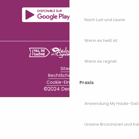
Nach Lust und Laune
Wenn es heiß ist
Wenn es regnet
Sitemap
Rechtliche Hinweise
Cookie-Einstellungen
Praxis
©2024 Destination70
Anwendung My Haute-Saô
Unsere Broschüren und Ka