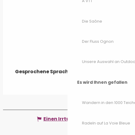
A VTT
Die Saône
Der Fluss Ognon
Unsere Auswahl an Outdoor
Gesprochene Sprachen
Gesprochene Sprachen
Es wird Ihnen gefallen
Wandern in den 1000 Teich
Einen Irrtum angeben
Radeln auf La Voie Bleue