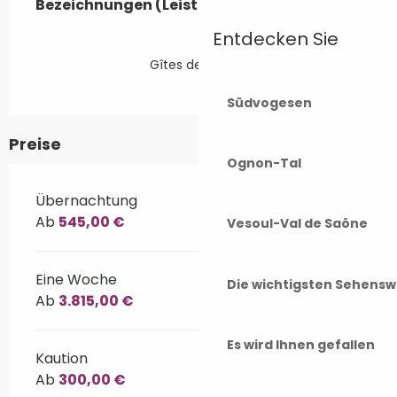
Bezeichnungen (Leistungsmerkmale)
Bezeichnungen (Leistungsmerkmale)
Entdecken Sie
Gîtes de France
Südvogesen
Preise
Ognon-Tal
Übernachtung
Ab
545,00 €
Vesoul-Val de Saône
Eine Woche
Die wichtigsten Sehensw
Ab
3.815,00 €
Es wird Ihnen gefallen
Kaution
Ab
300,00 €