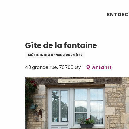
Aller
Startseite
Gîte de la fontaine
au
ENTDEC
contenu
principal
Gîte de la fontaine
MÖBELIERTE WOHNUNG UND GÎTES
43 grande rue, 70700 Gy
Anfahrt