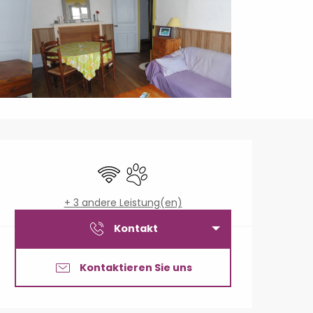
Öffnungszeiten & Konta
Wi-Fi
Tiere erlaubt
+ 3 andere Leistung(en)
Kontakt
Kontaktieren Sie uns