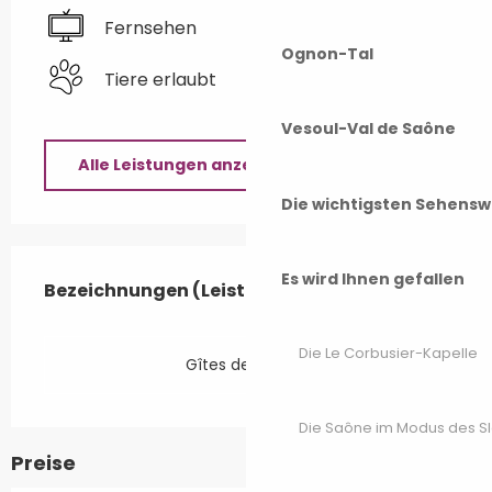
Fernsehen
Ognon-Tal
Tiere erlaubt
Vesoul-Val de Saône
Alle Leistungen anzeigen
Die wichtigsten Sehensw
Leistungensmöglichkeiten
Es wird Ihnen gefallen
Bezeichnungen (Leistungsmerkmale)
Bezeichnungen (Leistungsmerkmale)
Die Le Corbusier-Kapelle
Gîtes de France
Die Saône im Modus des S
Preise