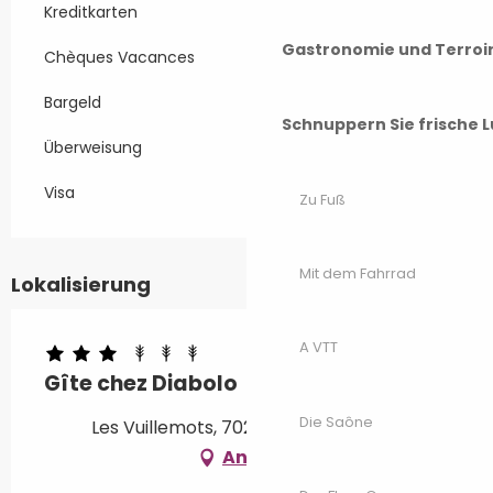
Kreditkarten
Gastronomie und Terroi
Chèques Vacances
Bargeld
Schnuppern Sie frische L
Überweisung
Visa
Zu Fuß
Mit dem Fahrrad
Lokalisierung
A VTT
Gîte chez Diabolo
Die Saône
Les Vuillemots, 70280 Saint-Bresson
Anfahrt