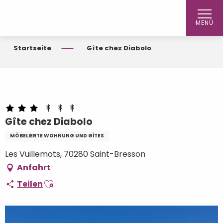
Aller
au
MENÜ
contenu
principal
Startseite
Gîte chez Diabolo
Gîte chez Diabolo
MÖBELIERTE WOHNUNG UND GÎTES
Les Vuillemots, 70280 Saint-Bresson
Anfahrt
Ajouter aux favoris
Teilen