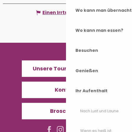
Wo kann man übernacht
Einen Irrtum angeben
Wo kann man essen?
Besuchen
Unsere Tourismusbüros
Genießen
Kontakt
Ihr Aufenthalt
Broschüren
Nach Lust und Laune
Wenn es heiß ist