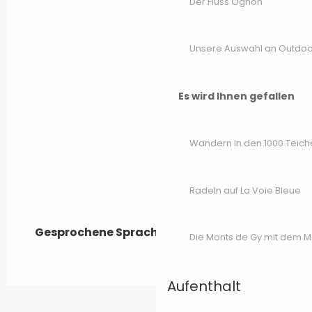
Der Fluss Ognon
Unsere Auswahl an Outdoor
Es wird Ihnen gefallen
Wandern in den 1000 Teich
Radeln auf La Voie Bleue
Gesprochene Sprachen
Gesprochene Sprachen
Die Monts de Gy mit dem 
Aufenthalt