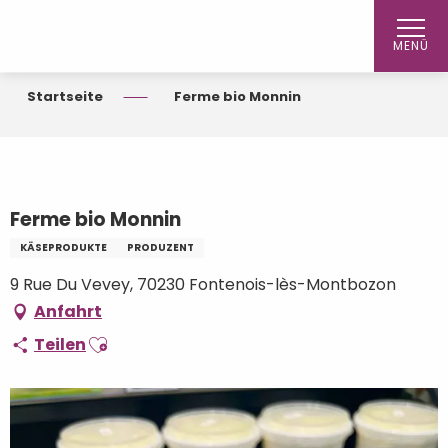
Aller
au
MENÜ
contenu
principal
Startseite
Ferme bio Monnin
Ferme bio Monnin
KÄSEPRODUKTE
PRODUZENT
9 Rue Du Vevey, 70230 Fontenois-lès-Montbozon
Anfahrt
Ajouter aux favoris
Teilen