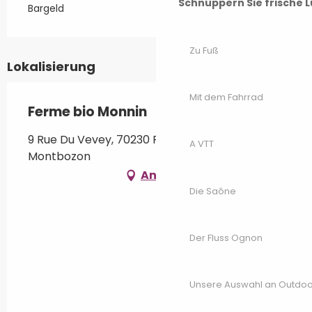
Schnuppern Sie frische L
Bargeld
Zu Fuß
Lokalisierung
Mit dem Fahrrad
Ferme bio Monnin
9 Rue Du Vevey, 70230 Fontenois-lès-
A VTT
Montbozon
Anfahrt
Die Saône
Der Fluss Ognon
Unsere Auswahl an Outdoor