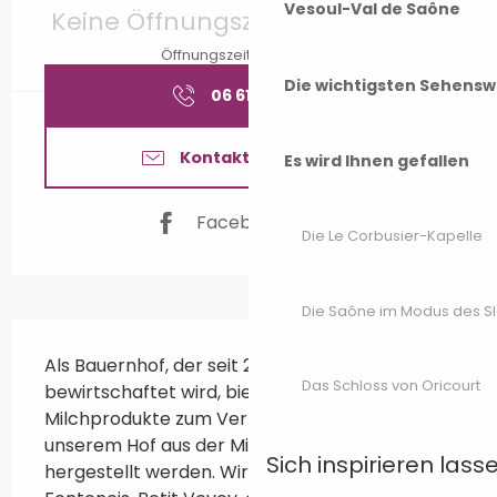
Vesoul-Val de Saône
Keine Öffnungszeiten hinterlegt
Öffnungszeiten ansehen
Die wichtigsten Sehensw
06 61 77 29
▒▒
Kontaktieren Sie uns
Es wird Ihnen gefallen
Facebook Seite
Die Le Corbusier-Kapelle
Die Saône im Modus des S
Beschreibung
Als Bauernhof, der seit 2001 biologisch 
Das Schloss von Oricourt
bewirtschaftet wird, bieten wir unsere Bio-
Milchprodukte zum Verkauf an, die auf 
unserem Hof aus der Milch unserer Kühe 
Sich inspirieren lass
hergestellt werden. Wir produzieren Le 