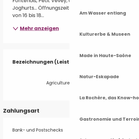
Fontenois, Petit Vevey, aromatisierte 
Joghurts... Öffnungszeiten des Ladens: freitags 
Am Wasser entlang
von 16 bis 18...
Mehr anzeigen
Kulturerbe & Museen
Leistungensmöglichkeiten
Made in Haute-Saône
Bezeichnungen (Leistungsmerkmale)
Bezeichnungen (Leistungsmerkmale)
Natur-Eskapade
Agriculture Biologique
La Rochère, das Know-h
Zahlungsart
Gastronomie und Terroi
Bank- und Postschecks