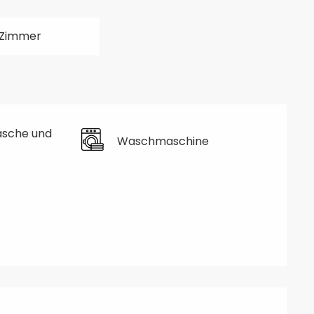
 Zimmer
äsche und
Waschmaschine
hkeiten