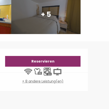
+ 5
Öffnungszeiten & Konta
Reservieren
Wi-Fi
Bettwäsche und Laken
Waschmaschine
Fernsehen
+ 8 andere Leistung(en)