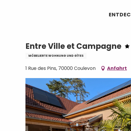
Aller
Startseite
Entre Ville et Campagne
au
ENTDEC
contenu
principal
Entre Ville et Campagne
MÖBELIERTE WOHNUNG UND GÎTES
1 Rue des Pins, 70000 Coulevon
Anfahrt