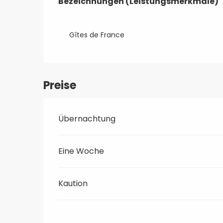
Bezeichnungen (Leistungsmerkmale)
Bezeichnungen (Leistungsmerkmale)
Gîtes de France
Preise
Übernachtung
Eine Woche
Kaution