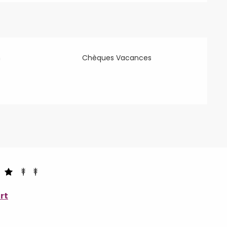
n
Chèques Vacances
rt