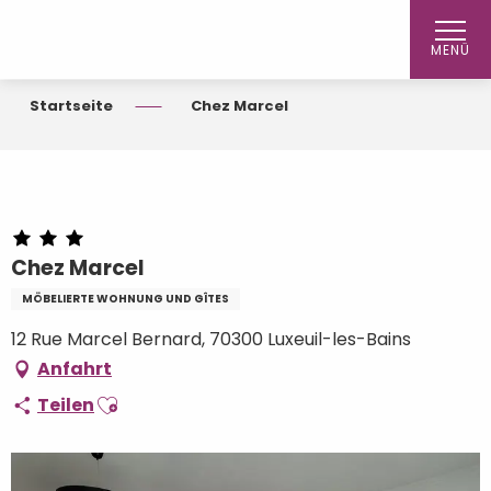
Aller
au
MENÜ
contenu
principal
Startseite
Chez Marcel
Chez Marcel
MÖBELIERTE WOHNUNG UND GÎTES
12 Rue Marcel Bernard, 70300 Luxeuil-les-Bains
Anfahrt
Ajouter aux favoris
Teilen