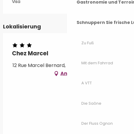
Visa
Gastronomie und Terroi
Schnuppern Sie frische L
Lokalisierung
Zu Fuß
Chez Marcel
Mit dem Fahrrad
12 Rue Marcel Bernard, 70300 Luxeuil-les-Bains
Anfahrt
A VTT
Die Saône
Der Fluss Ognon