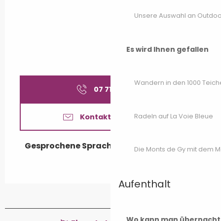
Unsere Auswahl an Outdoor
Es wird Ihnen gefallen
Wandern in den 1000 Teich
07 71 82 18
▒▒
Radeln auf La Voie Bleue
Kontaktieren Sie uns
Gesprochene Sprachen
Gesprochene Sprachen
Die Monts de Gy mit dem 
Aufenthalt
Wo kann man übernacht