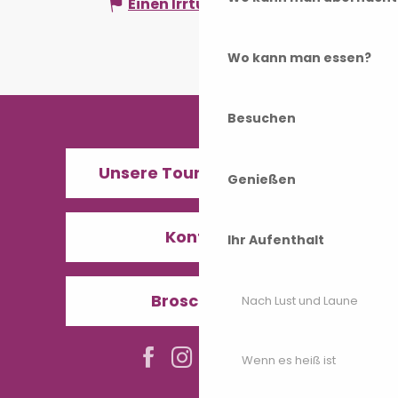
Einen Irrtum angeben
Wo kann man essen?
Besuchen
Unsere Tourismusbüros
Genießen
Kontakt
Ihr Aufenthalt
Broschüren
Nach Lust und Laune
Wenn es heiß ist