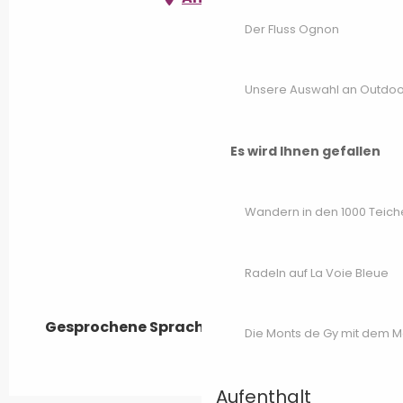
Der Fluss Ognon
Unsere Auswahl an Outdoor
Es wird Ihnen gefallen
Wandern in den 1000 Teich
Radeln auf La Voie Bleue
Gesprochene Sprachen
Gesprochene Sprachen
Die Monts de Gy mit dem 
Aufenthalt