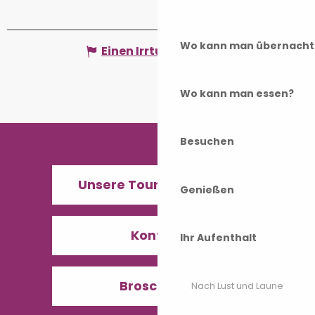
Wo kann man übernacht
Einen Irrtum angeben
Wo kann man essen?
Besuchen
Unsere Tourismusbüros
Genießen
Kontakt
Ihr Aufenthalt
Broschüren
Nach Lust und Laune