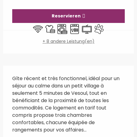
Öffnungszeiten & Kontaktdaten
Reservieren
Wi-Fi
Bettwäsche und Laken
Waschmaschine
Geschirrspülmaschine
Fernsehen
Tiere erlaubt
+ 8 andere Leistung(en)
Beschreibung
Gîte récent et très fonctionnel, idéal pour un 
séjour au calme dans un petit village à 
seulement 5 minutes de Vesoul, tout en 
bénéficiant de la proximité de toutes les 
commodités. Ce logement en tarif tout 
compris propose trois chambres 
confortables, chacune équipée de 
rangements pour vos affaires...