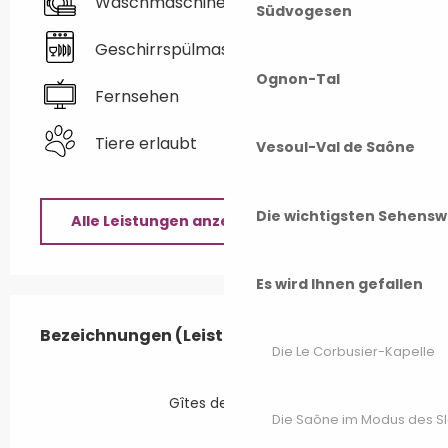
Waschmaschine
Südvogesen
Geschirrspülmaschine
Ognon-Tal
Fernsehen
Tiere erlaubt
Vesoul-Val de Saône
Die wichtigsten Sehensw
Alle Leistungen anzeigen
Es wird Ihnen gefallen
Leistungensmöglichkeiten
Bezeichnungen (Leistungsmerkmale)
Bezeichnungen (Leistungsmerkmale)
Die Le Corbusier-Kapelle
Gîtes de France
Die Saône im Modus des S