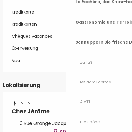
La Rochère, das Know-h
Kreditkarte
Gastronomie und Terroi
Kreditkarten
Chèques Vacances
Schnuppern Sie frische L
Überweisung
Visa
Zu Fuß
Mit dem Fahrrad
Lokalisierung
A VTT
Chez Jérôme
Die Saône
3 Rue Grange Jacquot, 70000 Andelarre
Anfahrt