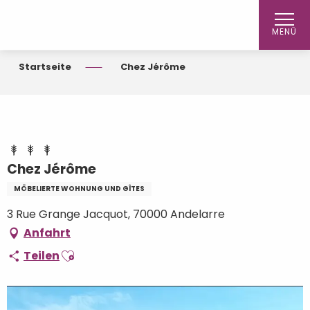
Aller
au
MENÜ
contenu
principal
Startseite
Chez Jérôme
Chez Jérôme
MÖBELIERTE WOHNUNG UND GÎTES
3 Rue Grange Jacquot, 70000 Andelarre
Anfahrt
Ajouter aux favoris
Teilen