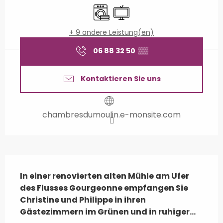
Waschmaschine
Fernsehen
+ 9 andere Leistung(en)
06 88 32 50
▒▒
Kontaktieren Sie uns
chambresdumoulin.e-monsite.com
Beschreibung
In einer renovierten alten Mühle am Ufer 
des Flusses Gourgeonne empfangen Sie 
Christine und Philippe in ihren 
Gästezimmern im Grünen und in ruhiger...