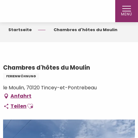
Aller
au
MENÜ
contenu
principal
Startseite
Chambres d'hôtes du Moulin
Chambres d'hôtes du Moulin
FERIENWÖHNUNG
le Moulin, 70120 Tincey-et-Pontrebeau
Anfahrt
Ajouter aux favoris
Teilen