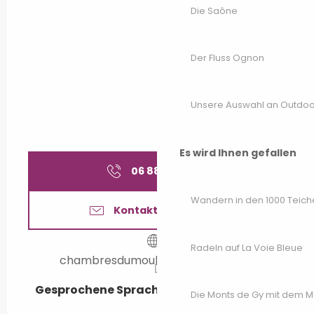
Die Saône
Der Fluss Ognon
Unsere Auswahl an Outdoor
Es wird Ihnen gefallen
06 88 32 50
▒▒
Wandern in den 1000 Teich
Kontaktieren Sie uns
Radeln auf La Voie Bleue
chambresdumoulin.e-monsite.com
Gesprochene Sprachen
Gesprochene Sprachen
Die Monts de Gy mit dem 