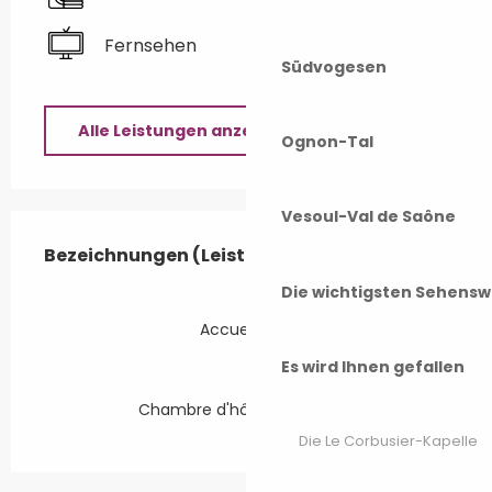
Fernsehen
Südvogesen
Alle Leistungen anzeigen
Ognon-Tal
Vesoul-Val de Saône
Leistungensmöglichkeiten
Bezeichnungen (Leistungsmerkmale)
Bezeichnungen (Leistungsmerkmale)
Die wichtigsten Sehensw
Accueil Vélo
Es wird Ihnen gefallen
Chambre d'hôtes référence
Die Le Corbusier-Kapelle