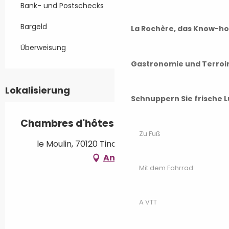
Bank- und Postschecks
Bargeld
La Rochère, das Know-h
Überweisung
Gastronomie und Terroi
Lokalisierung
Schnuppern Sie frische L
Chambres d'hôtes du Moulin
Zu Fuß
le Moulin, 70120 Tincey-et-Pontrebeau
Anfahrt
Mit dem Fahrrad
A VTT