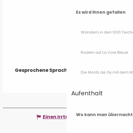
Es wird Ihnen gefallen
Wandern in den 1000 Teich
Radeln auf La Voie Bleue
Gesprochene Sprachen
Gesprochene Sprachen
Die Monts de Gy mit dem 
Aufenthalt
Wo kann man übernacht
Einen Irrtum angeben