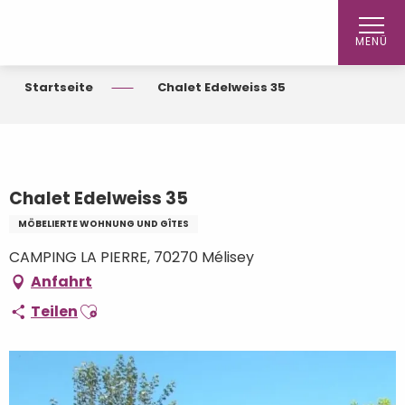
Aller
au
MENÜ
contenu
principal
Startseite
Chalet Edelweiss 35
Chalet Edelweiss 35
MÖBELIERTE WOHNUNG UND GÎTES
CAMPING LA PIERRE, 70270 Mélisey
Anfahrt
Ajouter aux favoris
Teilen