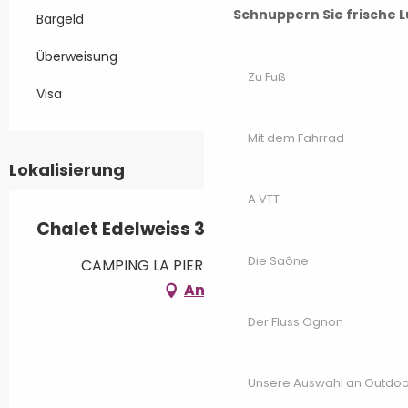
Schnuppern Sie frische L
Bargeld
Überweisung
Zu Fuß
Visa
Mit dem Fahrrad
Lokalisierung
A VTT
Chalet Edelweiss 35
Die Saône
CAMPING LA PIERRE, 70270 Mélisey
Anfahrt
Der Fluss Ognon
Unsere Auswahl an Outdoor