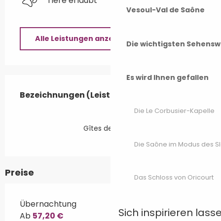
Tiere erlaubt
Vesoul-Val de Saône
Alle Leistungen anzeigen
Die wichtigsten Sehensw
Es wird Ihnen gefallen
Leistungensmöglichkeiten
Bezeichnungen (Leistungsmerkmale)
Bezeichnungen (Leistungsmerkmale)
Die Le Corbusier-Kapelle
Gîtes de France
Die Saône im Modus des S
Preise
Das Schloss von Oricourt
Übernachtung
Sich inspirieren lass
Ab
57,20 €