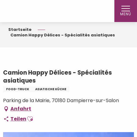
Aller
au
MENÜ
contenu
principal
Startseite
Camion Happy Délices - Spécialités asiatiques
Camion Happy Délices - Spécialités
asiatiques
FOOD-TRUCK
ASIATISCHE KÜCHE
Parking de la Mairie, 70180 Dampierre-sur-Salon
Anfahrt
Ajouter aux favoris
Teilen