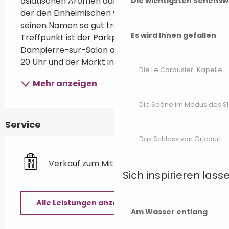
asiatischen Aromen dank dieses Foodtrucks, 
Die wichtigsten Sehensw
der den Einheimischen wohlbekannt ist und 
seinen Namen so gut trägt: Happy Délices! 
Es wird Ihnen gefallen
Treffpunkt ist der Parkplatz des Rathauses in 
Dampierre-sur-Salon am Mittwoch von 16 bis 
20 Uhr und der Markt in Lavoncourt am...
Die Le Corbusier-Kapelle
Mehr anzeigen
Die Saône im Modus des S
Service
Das Schloss von Oricourt
Verkauf zum Mitnehmen
Sich inspirieren lass
Alle Leistungen anzeigen
Am Wasser entlang