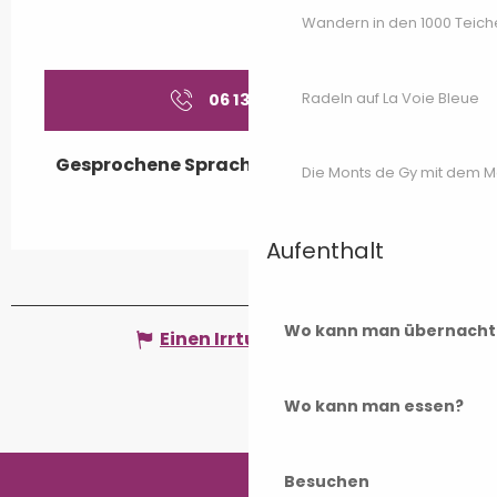
Wandern in den 1000 Teich
Radeln auf La Voie Bleue
06 13 90 04
▒▒
Gesprochene Sprachen
Gesprochene Sprachen
Die Monts de Gy mit dem 
Aufenthalt
Wo kann man übernacht
Einen Irrtum angeben
Wo kann man essen?
Besuchen