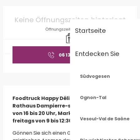
Öffnungszeiten & Kontaktdaten
Keine Öffnungszeiten hinterlegt
Startseite
Öffnungszeiten ansehen
Verkauf zum Mitnehmen
Entdecken Sie
06 13 90 04
▒▒
Südvogesen
Beschreibung
Ognon-Tal
Foodtruck Happy Délices: Parkplatz 
Rathaus Dampierre-sur-Salon mittwochs 
von 16 bis 20 Uhr, Markt in Lavoncourt 
Vesoul-Val de Saône
freitags von 9 bis 12:30 Uhr.
Gönnen Sie sich einen Gourmetmoment mit 