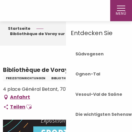
Aller
Startseite
au
MENÜ
contenu
principal
Startseite
Entdecken Sie
Bibliothèque de Voray sur l'Ognon
Südvogesen
Bibliothèque de Voray sur l'Ognon
Ognon-Tal
FREIZEITEINRICHTUNGEN
BIBLIOTHEK - MEDIATHEK
4 place Général Betant, 70190 Voray-sur-l'Ognon
Vesoul-Val de Saône
Anfahrt
Ajouter aux favoris
Teilen
Die wichtigsten Sehensw