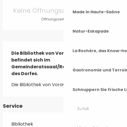
Öffnungszeiten & Kontaktdaten
Keine Öffnungszeiten hinterlegt
Made in Haute-Saône
Öffnungszeiten ansehen
Natur-Eskapade
Beschreibung
La Rochère, das Know-h
Die Bibliothek von Voray-sur-l'Ognon 
befindet sich im 
Gemeinderatssaal/Rathaus im Zentrum 
Gastronomie und Terroi
des Dorfes.
Die Bibliothek von Voray-sur-l'Ognon
Schnuppern Sie frische L
Service
Zu Fuß
Bibliothek