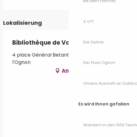
Mit dem Fahrrad
A VTT
Lokalisierung
Bibliothèque de Voray sur l'Ognon
Die Saône
4 place Général Betant, 70190 Voray-sur-
l'Ognon
Der Fluss Ognon
Anfahrt
Unsere Auswahl an Outdoor
Es wird Ihnen gefallen
Wandern in den 1000 Teich