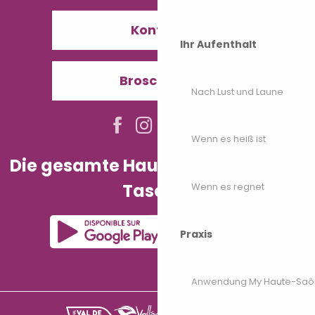
Kontakt
Ihr Aufenthalt
Broschüren
Nach Lust und Laune
Wenn es heiß ist
Die gesamte Haute-Saône in Ihrer
Tasche!
Wenn es regnet
Praxis
Anwendung My Haute-Saô