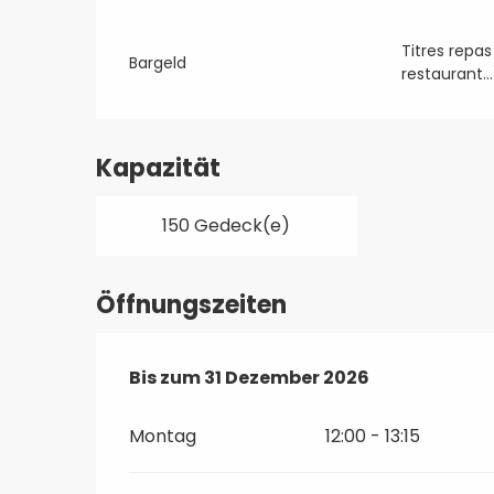
Titres repas
Bargeld
restaurant…
Kapazität
150 Gedeck(e)
Öffnungszeiten
vom
Bis zum
3 Juni 2026
31 Dezember 2026
bis zum
31 Dezember 2
Montag
12:00 - 13:15