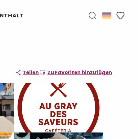
ENTHALT
Suche
Voir les f
Ajouter aux favoris
Teilen
Zu Favoriten hinzufügen