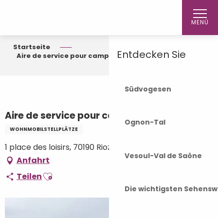
Aller
Startseite
au
MENÜ
contenu
principal
Startseite
Entdecken Sie
Aire de service pour camping-car
Südvogesen
Aire de service pour camping-car
Ognon-Tal
WOHNMOBILSTELLPLÄTZE
1 place des loisirs, 70190 Rioz
Vesoul-Val de Saône
Anfahrt
Ajouter aux favoris
Teilen
Die wichtigsten Sehensw