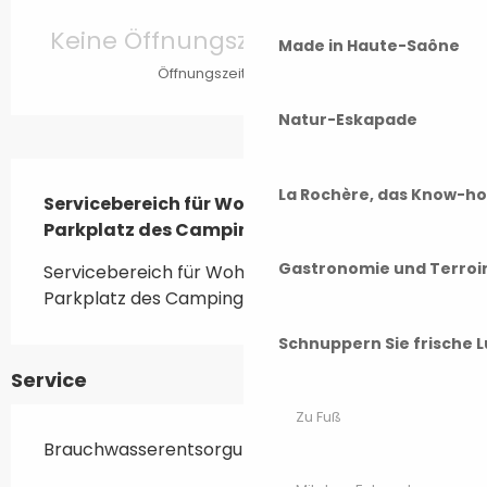
Öffnungszeiten & Kontaktdaten
Keine Öffnungszeiten hinterlegt
Made in Haute-Saône
Öffnungszeiten ansehen
Natur-Eskapade
Beschreibung
La Rochère, das Know-h
Servicebereich für Wohnmobile auf dem 
Parkplatz des Campingplatzes in Rioz.
Gastronomie und Terroi
Servicebereich für Wohnmobile auf dem 
Parkplatz des Campingplatzes in Rioz.
Schnuppern Sie frische L
Service
Zu Fuß
Brauchwasserentsorgung